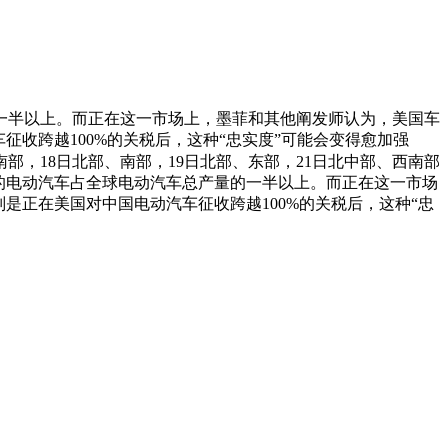
一半以上。而正在这一市场上，墨菲和其他阐发师认为，美国车
收跨越100%的关税后，这种“忠实度”可能会变得愈加强
部，18日北部、南部，19日北部、东部，21日北中部、西南部
产的电动汽车占全球电动汽车总产量的一半以上。而正在这一市场
是正在美国对中国电动汽车征收跨越100%的关税后，这种“忠