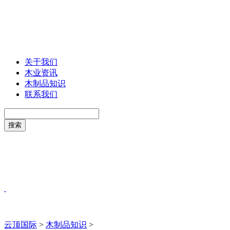
关于我们
木业资讯
木制品知识
联系我们
云顶国际
>
木制品知识
>