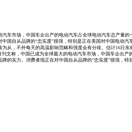
汽车市场，中国车企出产的电动汽车占全球电动汽车总产量的
中国自从品牌的“忠实度”很强，特别是正在美国对中国电动汽车征
为从，不外每天的高温影响范畴和强度会有分歧。估计16日东南
网17日刊文称，中国已成为全球最大的电动汽车市场，中国车企出
牌的实力。消费者现正在对中国自从品牌的“忠实度”很强，特别